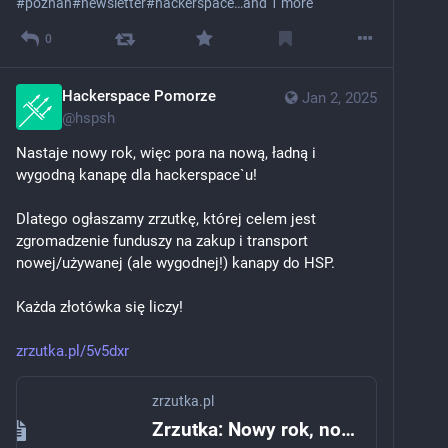
#
poznan
#
newsletter
#
hackerspace
…and 1 more
0
Hackerspace Pomorze
Jan 2, 2025
@
hspsh
Nastaje nowy rok, więc pora na nową, ładną i 
wygodną kanapę dla hackerspace`u!
Dlatego ogłaszamy zrzutkę, której celem jest 
zgromadzenie funduszy na zakup i transport 
nowej/używanej (ale wygodnej!) kanapy do HSP.
Każda złotówka się liczy!
zrzutka.pl/5v5dxr
zrzutka.pl
Zrzutka: Nowy rok, nowa kanapa dla Hackerspace Pomorze | Krzysztof Mróz | zrzutka.pl