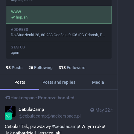
WWW
hsp.sh
ADDRESS
Do Studzienki 28, 80-233 Gdańsk, 9JC6+FG Gdańsk, Polska
STATUS
open
93
Posts
26
Following
313
Followers
Posts
Posts and replies
Media
Hackerspace Pomorze
boosted
CebulaCamp
May 22
*
@
cebulacamp@hackerspace.pl
Cebula! Tak, prawdziwy 
#
cebulacamp
! W tym roku! 
Jak najbardziej! Jeszcze jak!