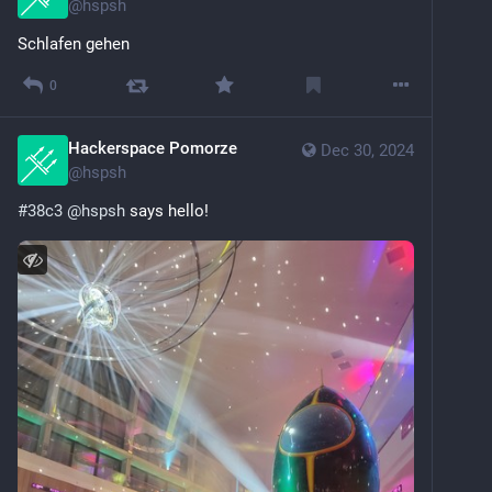
@
hspsh
Schlafen gehen
0
Hackerspace Pomorze
Dec 30, 2024
@
hspsh
#
38c3
@
hspsh
 says hello!