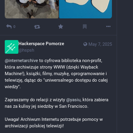
0
Hackerspace Pomorze
May 7, 2025
@
hspsh
@
internetarchive
 to cyfrowa biblioteka non-profit, 
która archiwizuje strony WWW (dzięki Wayback 
Machine!), książki, filmy, muzykę, oprogramowanie i 
telewizję, dążąc do "uniwersalnego dostępu do całej 
wiedzy".
Zapraszamy do relacji z wizyty 
@
yasiu
, która zabiera 
nas za kulisy jej siedziby w San Francisco.
Uwaga! Archiwum Internetu potrzebuje pomocy w 
archiwizacji polskiej telewizji! 