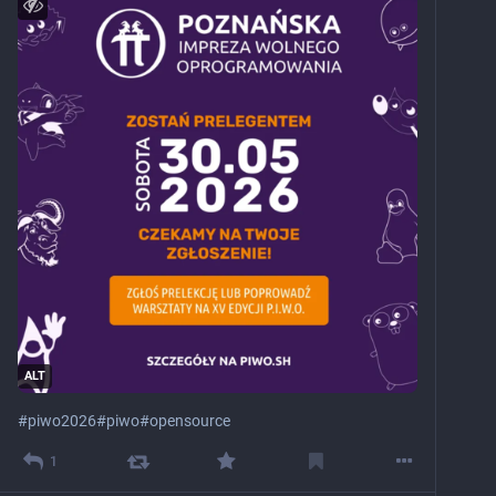
ALT
#
piwo2026
#
piwo
#
opensource
1