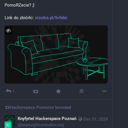
PomoRZecie? ;] 
Link do zbiórki: 
zrzutka.pl/5v5dxr
1
Hackerspace Pomorze
boosted
Knyfyrtel Hackerspace Poznań
Dec 31, 2024
@
hspoz@fosstodon.org