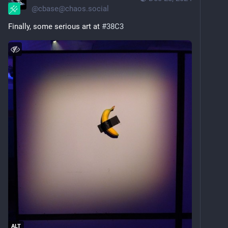
@
cbase@chaos.social
Finally, some serious art at 
#
38C3
ALT