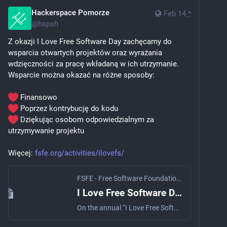
Hackerspace Pomorze
Feb 14
*
@
hspsh
Z okazji I Love Free Software Day zachęcamy do 
wsparcia otwartych projektów oraz wyrażania 
wdzięczności za pracę wkładaną w ich utrzymanie. 
Wsparcie można okazać na różne sposoby:
 Finansowo
 Poprzez kontrybucję do kodu 
 Dziękując osobom odpowiedzialnym za 
utrzymywanie projektu
Więcej: 
fsfe.org/activities/ilovefs/
FSFE - Free Software Foundation Europe
I Love Free Software Day - FSFE
On the annual “I Love Free Software Day” we express our gratitude to all Free Software contributors. Join this special event and become part of a lovely community! #ilovefs