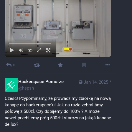
0
Hackerspace Pomorze
Jan 14, 2025
*
@
hspsh
Cześć! Pzypominamy, że prowadzimy zbiórkę na nową 
kanapę do hackerspace'u! Jak na razie zebraliśmy 
połowę z 500zł. Czy dobijemy do 100% ? A może 
nawet przebijemy próg 500zł i starczy na jakąś kanapę 
de lux? 