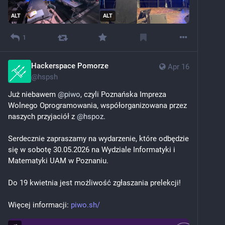
ALT
ALT
1
Hackerspace Pomorze
Apr 16
@
hspsh
Już niebawem 
@
piwo
, czyli Poznańska Impreza 
Wolnego Oprogramowania, współorganizowana przez 
naszych przyjaciół z 
@
hspoz
.
Serdecznie zapraszamy na wydarzenie, które odbędzie 
się w sobotę 30.05.2026 na Wydziale Informatyki i 
Matematyki UAM w Poznaniu.
Do 19 kwietnia jest możliwość zgłaszania prelekcji!
Więcej informacji: 
piwo.sh/