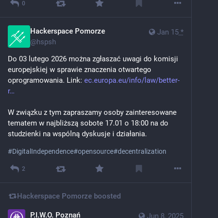
0
Hackerspace Pomorze
Jan 15
*
@
hspsh
Do 03 lutego 2026 można zgłaszać uwagi do komisji 
europejskiej w sprawie znaczenia otwartego 
oprogramowania. Link: 
ec.europa.eu/info/law/better-
r
W związku z tym zapraszamy osoby zainteresowane 
tematem w najbliższą sobote 17.01 o 18:00 na do 
studzienki na wspólną dyskusje i działania.
#
DigitalIndependence
#
opensource
#
decentralization
2
Hackerspace Pomorze
boosted
P.I.W.O. Poznań
Jun 8, 2025