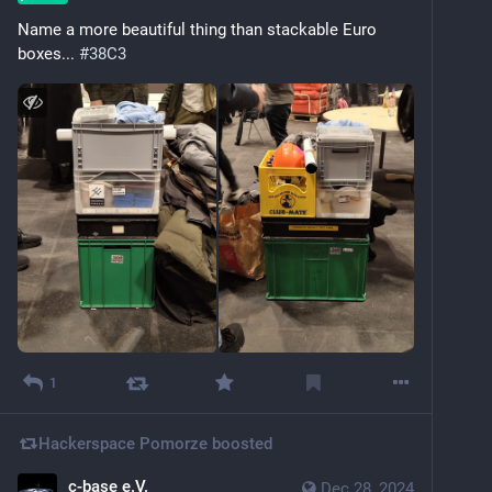
Name a more beautiful thing than stackable Euro 
boxes... 
#
38C3
1
Hackerspace Pomorze
boosted
c-base e.V.
Dec 28, 2024