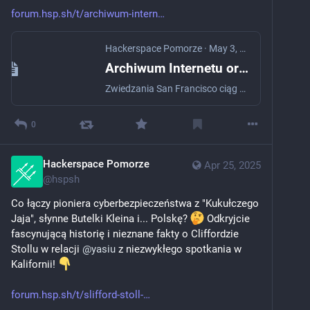
forum.hsp.sh/t/archiwum-intern
Hackerspace Pomorze
·
May 3, 2025
Archiwum Internetu oraz telewizyjne "Call to Action"
Zwiedzania San Francisco ciąg dalszy, a w dzisiejszym odcinku przesyłam pozdrowienia z Internet Archive! Czym jest ta instytucja? Archiwum Internetu, dostępne pod adresem Archive.org, to cyfrowa biblioteka non-profit założona w celu archiwizacji zasobów internetowych i innych materiałów cyfrowych. Jego najbardziej znaną częścią jest “Wayback Machine”, która regularnie zapisuje kopie stron internetowych, pozwalając użytkownikom zobaczyć, jak wyglądały one w przeszłości. Oprócz stron WWW, Archiwu...
0
Hackerspace Pomorze
Apr 25, 2025
@
hspsh
Co łączy pioniera cyberbezpieczeństwa z "Kukułczego 
Jaja", słynne Butelki Kleina i... Polskę? 
 Odkryjcie 
fascynującą historię i nieznane fakty o Cliffordzie 
Stollu w relacji 
@
yasiu
 z niezwykłego spotkania w 
Kalifornii! 
forum.hsp.sh/t/slifford-stoll-