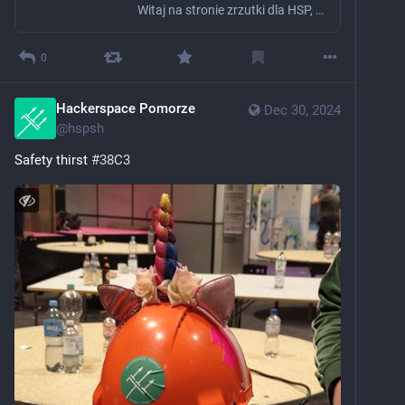
Witaj na stronie zrzutki dla HSP, której celem jest zebranie pieniędzy na nową, wygodną i ładną kanapę do chillroomu w spejsie.Czym jest chillroom? Jest to pomieszczenie w HSP, które służy do rozmawiania, odpoczywania, picia herbaty, a przede wszystkim do zbliżania się do siebie nawzajem. A po co t1
0
Hackerspace Pomorze
Dec 30, 2024
@
hspsh
Safety thirst 
#
38C3