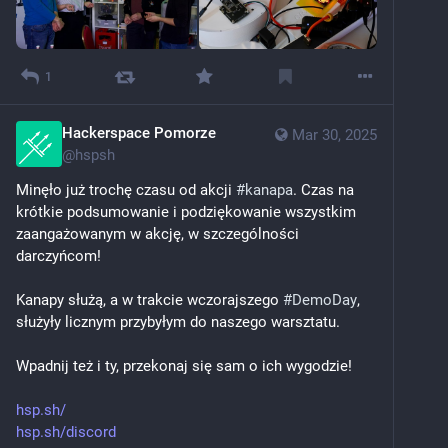
1
Hackerspace Pomorze
Mar 30, 2025
@
hspsh
Minęło już trochę czasu od akcji 
#
kanapa
. Czas na 
krótkie podsumowanie i podziękowanie wszystkim 
zaangażowanym w akcję, w szczególności 
darczyńcom!
Kanapy służą, a w trakcie wczorajszego 
#
DemoDay
, 
służyły licznym przybyłym do naszego warsztatu.
Wpadnij też i ty, przekonaj się sam o ich wygodzie! 
hsp.sh/
hsp.sh/discord