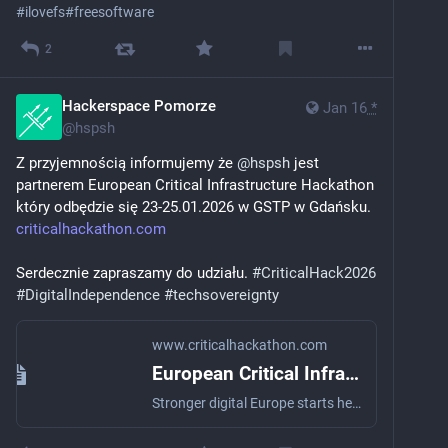
#
ilovefs
#
freesoftware
2
Hackerspace Pomorze
Jan 16
*
@
hspsh
Z przyjemnością informujemy że 
@
hspsh
 jest 
partnerem European Critical Infrastructure Hackathon 
który odbędzie się 23-25.01.2026 w GSTP w Gdańsku.
criticalhackathon.com
Serdecznie zapraszamy do udziału. 
#
CriticalHack2026
#
DigitalIndependence
#
techsovereignty
www.criticalhackathon.com
European Critical Infrastructure Hackathon 2026
Stronger digital Europe starts here.