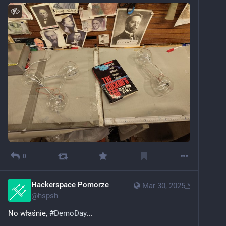
0
Hackerspace Pomorze
Mar 30, 2025
*
@
hspsh
No właśnie, 
#
DemoDay
...