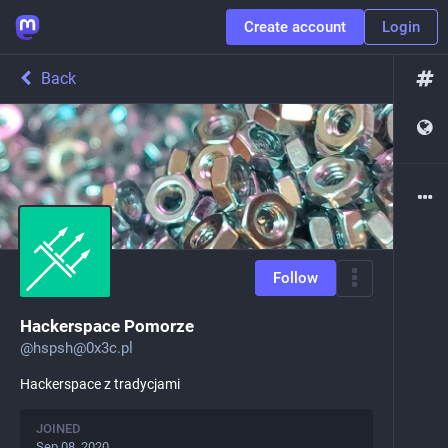
Create account
Login
Back
Follow
Hackerspace Pomorze
@
hspsh@0x3c.pl
Hackerspace z tradycjami
JOINED
Sep 08, 2020