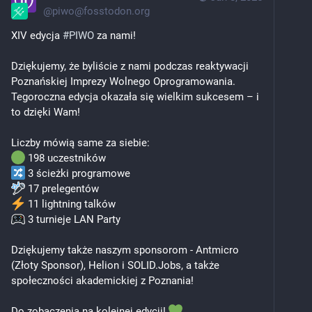
@
piwo@fosstodon.org
XIV edycja 
#
PIWO
 za nami!
Dziękujemy, że byliście z nami podczas reaktywacji 
Poznańskiej Imprezy Wolnego Oprogramowania. 
Tegoroczna edycja okazała się wielkim sukcesem – i 
to dzięki Wam!
Liczby mówią same za siebie:
 198 uczestników
 3 ścieżki programowe
 17 prelegentów
 11 lightning talków
 3 turnieje LAN Party
Dziękujemy także naszym sponsorom - Antmicro 
(Złoty Sponsor), Helion i SOLID.Jobs, a także 
społeczności akademickiej z Poznania!
Do zobaczenia na kolejnej edycji! 