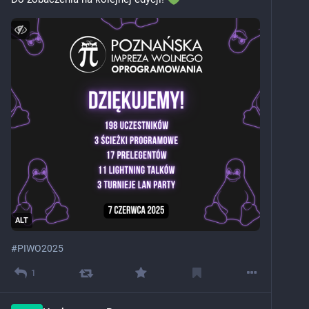
ALT
#
PIWO2025
1