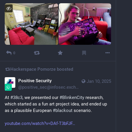
0
Hackerspace Pomorze
boosted
Positive Security
Jan 10, 2025
@
positive_sec@infosec.exchange
At 
#
38c3
, we presented our 
#
BlinkenCity
 research, 
which started as a fun art project idea, and ended up 
as a plausible European 
#
blackout
 scenario.
youtube.com/watch?v=DAf-T3bFJF